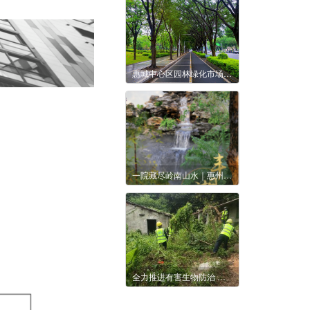
惠城中心区园林绿化市场化养护管理 （江北片区）
一院藏尽岭南山水｜惠州西湖·丰湖书院
全力推进有害生物防治 切实守护惠州绿水青山